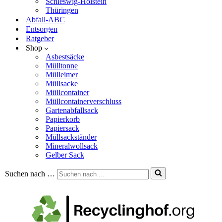
Schleswig-Holstein
Thüringen
Abfall-ABC
Entsorgen
Ratgeber
Shop
Asbestsäcke
Mülltonne
Mülleimer
Müllsacke
Müllcontainer
Müllcontainerverschluss
Gartenabfallsack
Papierkorb
Papiersack
Müllsackständer
Mineralwollsack
Gelber Sack
Suchen nach …