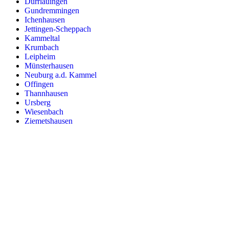
Dürrlauingen
Gundremmingen
Ichenhausen
Jettingen-Scheppach
Kammeltal
Krumbach
Leipheim
Münsterhausen
Neuburg a.d. Kammel
Offingen
Thannhausen
Ursberg
Wiesenbach
Ziemetshausen