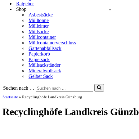
Ratgeber
Shop
Asbestsäcke
Mülltonne
Mülleimer
Müllsacke
Müllcontainer
Müllcontainerverschluss
Gartenabfallsack
Papierkorb
Papiersack
Müllsackständer
Mineralwollsack
Gelber Sack
Suchen nach …
Startseite
»
Recyclinghöfe Landkreis Günzburg
Recyclinghöfe Landkreis Günz