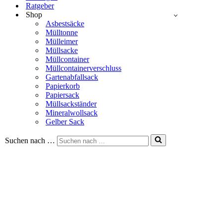
Ratgeber
Shop
Asbestsäcke
Mülltonne
Mülleimer
Müllsacke
Müllcontainer
Müllcontainerverschluss
Gartenabfallsack
Papierkorb
Papiersack
Müllsackständer
Mineralwollsack
Gelber Sack
Suchen nach …