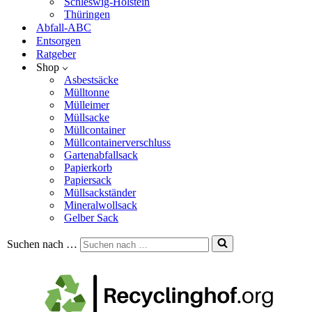
Schleswig-Holstein
Thüringen
Abfall-ABC
Entsorgen
Ratgeber
Shop
Asbestsäcke
Mülltonne
Mülleimer
Müllsacke
Müllcontainer
Müllcontainerverschluss
Gartenabfallsack
Papierkorb
Papiersack
Müllsackständer
Mineralwollsack
Gelber Sack
Suchen nach …