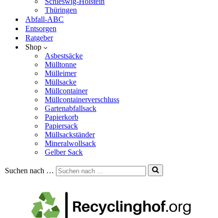
Schleswig-Holstein
Thüringen
Abfall-ABC
Entsorgen
Ratgeber
Shop
Asbestsäcke
Mülltonne
Mülleimer
Müllsacke
Müllcontainer
Müllcontainerverschluss
Gartenabfallsack
Papierkorb
Papiersack
Müllsackständer
Mineralwollsack
Gelber Sack
Suchen nach …