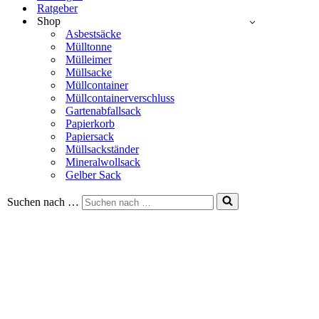
Ratgeber
Shop
Asbestsäcke
Mülltonne
Mülleimer
Müllsacke
Müllcontainer
Müllcontainerverschluss
Gartenabfallsack
Papierkorb
Papiersack
Müllsackständer
Mineralwollsack
Gelber Sack
Suchen nach …