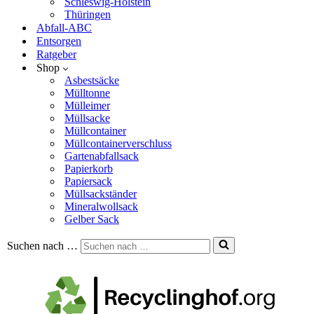
Schleswig-Holstein
Thüringen
Abfall-ABC
Entsorgen
Ratgeber
Shop
Asbestsäcke
Mülltonne
Mülleimer
Müllsacke
Müllcontainer
Müllcontainerverschluss
Gartenabfallsack
Papierkorb
Papiersack
Müllsackständer
Mineralwollsack
Gelber Sack
Suchen nach …