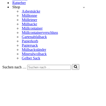
Ratgeber
Shop
Asbestsäcke
Mülltonne
Mülleimer
Müllsacke
Müllcontainer
Müllcontainerverschluss
Gartenabfallsack
Papierkorb
Papiersack
Müllsackständer
Mineralwollsack
Gelber Sack
Suchen nach …