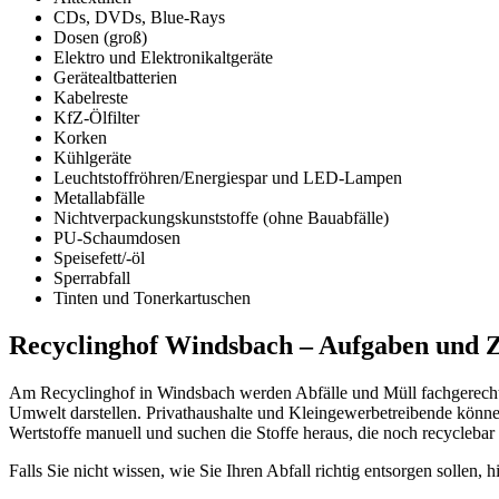
CDs, DVDs, Blue-Rays
Dosen (groß)
Elektro und Elektronikaltgeräte
Gerätealtbatterien
Kabelreste
KfZ-Ölfilter
Korken
Kühlgeräte
Leuchtstoffröhren/Energiespar und LED-Lampen
Metallabfälle
Nichtverpackungskunststoffe (ohne Bauabfälle)
PU-Schaumdosen
Speisefett/-öl
Sperrabfall
Tinten und Tonerkartuschen
Recyclinghof Windsbach – Aufgaben und Z
Am Recyclinghof in Windsbach werden Abfälle und Müll fachgerecht re
Umwelt darstellen. Privathaushalte und Kleingewerbetreibende können
Wertstoffe manuell und suchen die Stoffe heraus, die noch recyclebar 
Falls Sie nicht wissen, wie Sie Ihren Abfall richtig entsorgen sollen, h