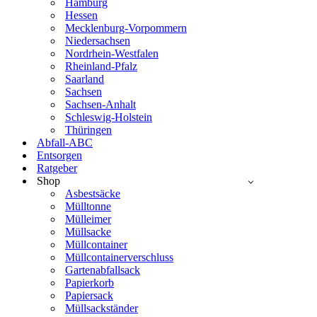
Hamburg
Hessen
Mecklenburg-Vorpommern
Niedersachsen
Nordrhein-Westfalen
Rheinland-Pfalz
Saarland
Sachsen
Sachsen-Anhalt
Schleswig-Holstein
Thüringen
Abfall-ABC
Entsorgen
Ratgeber
Shop
Asbestsäcke
Mülltonne
Mülleimer
Müllsacke
Müllcontainer
Müllcontainerverschluss
Gartenabfallsack
Papierkorb
Papiersack
Müllsackständer