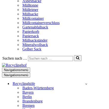
Asbestsäcke
Mülltonne
Mülleimer
Müllsacke
Müllcontainer
Müllcontainerverschluss
Gartenabfallsack
Papierkorb
Papiersack
Müllsackständer
Mineralwollsack
Gelber Sack
Suchen nach …
Navigationsmenü
Navigationsmenü
Recyclinghöfe
Baden-Württemberg
Bayern
Berlin
Brandenburg
Bremen