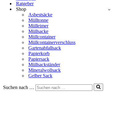
Ratgeber
Shop
Asbestsäcke
Mülltonne
Mülleimer
Müllsacke
Müllcontainer
Müllcontainerverschluss
Gartenabfallsack
Papierkorb
Papiersack
Müllsackständer
Mineralwollsack
Gelber Sack
Suchen nach …