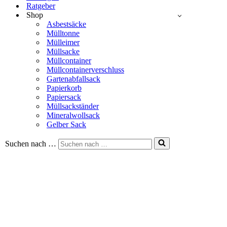
Ratgeber
Shop
Asbestsäcke
Mülltonne
Mülleimer
Müllsacke
Müllcontainer
Müllcontainerverschluss
Gartenabfallsack
Papierkorb
Papiersack
Müllsackständer
Mineralwollsack
Gelber Sack
Suchen nach …