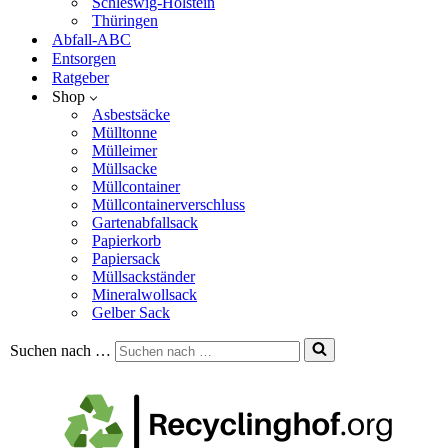
Schleswig-Holstein
Thüringen
Abfall-ABC
Entsorgen
Ratgeber
Shop
Asbestsäcke
Mülltonne
Mülleimer
Müllsacke
Müllcontainer
Müllcontainerverschluss
Gartenabfallsack
Papierkorb
Papiersack
Müllsackständer
Mineralwollsack
Gelber Sack
Suchen nach …