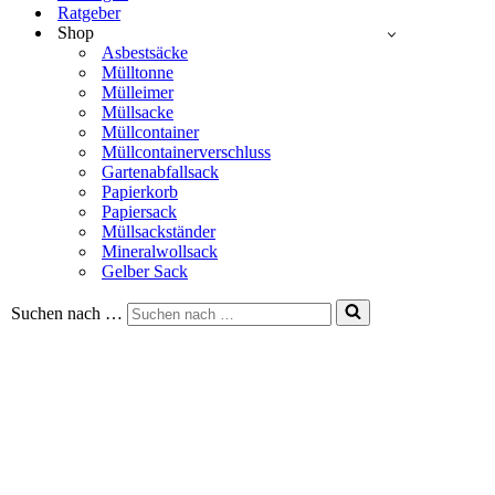
Ratgeber
Shop
Asbestsäcke
Mülltonne
Mülleimer
Müllsacke
Müllcontainer
Müllcontainerverschluss
Gartenabfallsack
Papierkorb
Papiersack
Müllsackständer
Mineralwollsack
Gelber Sack
Suchen nach …