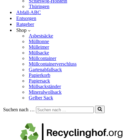
Schleswig-Holstein
Thüringen
Abfall-ABC
Entsorgen
Ratgeber
Shop
Asbestsäcke
Mülltonne
Mülleimer
Müllsacke
Müllcontainer
Müllcontainerverschluss
Gartenabfallsack
Papierkorb
Papiersack
Müllsackständer
Mineralwollsack
Gelber Sack
Suchen nach …