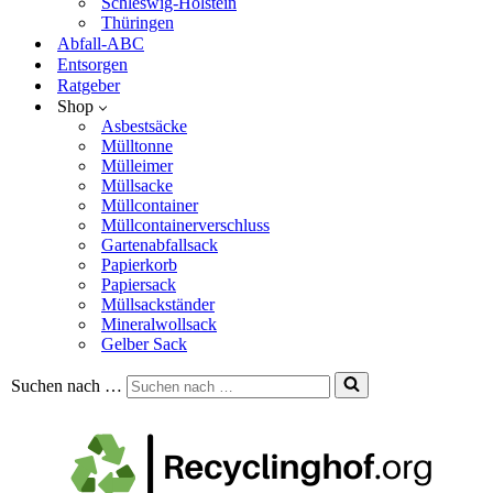
Schleswig-Holstein
Thüringen
Abfall-ABC
Entsorgen
Ratgeber
Shop
Asbestsäcke
Mülltonne
Mülleimer
Müllsacke
Müllcontainer
Müllcontainerverschluss
Gartenabfallsack
Papierkorb
Papiersack
Müllsackständer
Mineralwollsack
Gelber Sack
Suchen nach …