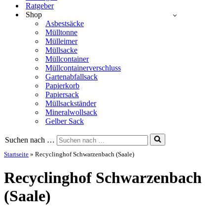
Ratgeber
Shop
Asbestsäcke
Mülltonne
Mülleimer
Müllsacke
Müllcontainer
Müllcontainerverschluss
Gartenabfallsack
Papierkorb
Papiersack
Müllsackständer
Mineralwollsack
Gelber Sack
Suchen nach …
Startseite
»
Recyclinghof Schwarzenbach (Saale)
Recyclinghof Schwarzenbach
(Saale)