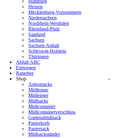
Hamburg
Hessen
Mecklenburg-Vorpommern
Niedersachsen
Nordrhein-Westfalen
Rheinland-Pfalz
Saarland
Sachsen
Sachsen-Anhalt
Schleswig-Holstein
Thüringen
Abfall-ABC
Entsorgen
Ratgeber
Shop
Asbestsäcke
Mülltonne
Mülleimer
Müllsacke
Müllcontainer
Müllcontainerverschluss
Gartenabfallsack
Papierkorb
Papiersack
Müllsackständer