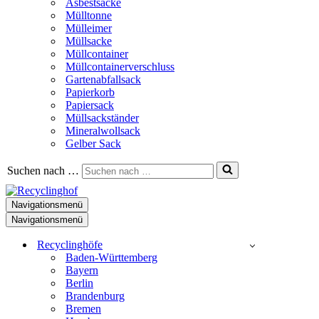
Asbestsäcke
Mülltonne
Mülleimer
Müllsacke
Müllcontainer
Müllcontainerverschluss
Gartenabfallsack
Papierkorb
Papiersack
Müllsackständer
Mineralwollsack
Gelber Sack
Suchen nach …
Navigationsmenü
Navigationsmenü
Recyclinghöfe
Baden-Württemberg
Bayern
Berlin
Brandenburg
Bremen