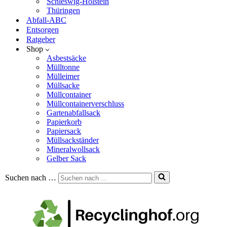
Schleswig-Holstein
Thüringen
Abfall-ABC
Entsorgen
Ratgeber
Shop
Asbestsäcke
Mülltonne
Mülleimer
Müllsacke
Müllcontainer
Müllcontainerverschluss
Gartenabfallsack
Papierkorb
Papiersack
Müllsackständer
Mineralwollsack
Gelber Sack
Suchen nach …