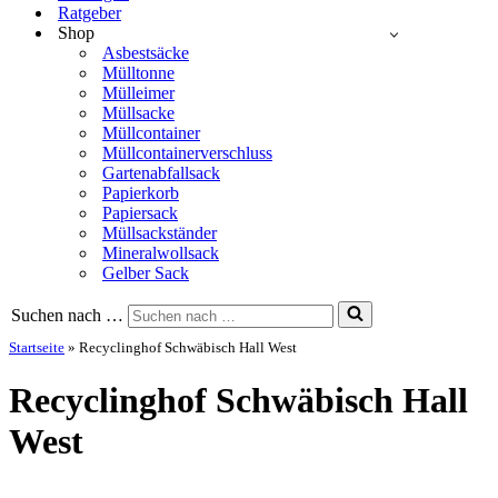
Ratgeber
Shop
Asbestsäcke
Mülltonne
Mülleimer
Müllsacke
Müllcontainer
Müllcontainerverschluss
Gartenabfallsack
Papierkorb
Papiersack
Müllsackständer
Mineralwollsack
Gelber Sack
Suchen nach …
Startseite
»
Recyclinghof Schwäbisch Hall West
Recyclinghof Schwäbisch Hall
West