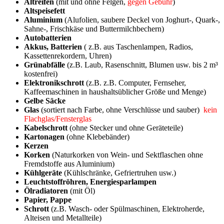
Altreifen
(mit und ohne Felgen,
gegen Gebühr
)
Altspeisefett
Aluminium
(Alufolien, saubere Deckel von Joghurt-, Quark-,
Sahne-, Frischkäse und Buttermilchbechern)
Autobatterien
Akkus, Batterien
( z.B. aus Taschenlampen, Radios,
Kassettenrekordern, Uhren)
Grünabfälle
(z.B. Laub, Rasenschnitt, Blumen usw. bis 2 m³
kostenfrei)
Elektronikschrott
(z.B. z.B. Computer, Fernseher,
Kaffeemaschinen in haushaltsüblicher Größe und Menge)
Gelbe Säcke
Glas
(sortiert nach Farbe, ohne Verschlüsse und sauber)
kein
Flachglas/Fensterglas
Kabelschrott
(ohne Stecker und ohne Geräteteile)
Kartonagen
(ohne Klebebänder)
Kerzen
Korken
(Naturkorken von Wein- und Sektflaschen ohne
Fremdstoffe aus Aluminium)
Kühlgeräte
(Kühlschränke, Gefriertruhen usw.)
Leuchtstoffröhren, Energiesparlampen
Ölradiatoren
(mit Öl)
Papier, Pappe
Schrott
(z.B. Wasch- oder Spülmaschinen, Elektroherde,
Alteisen und Metallteile)