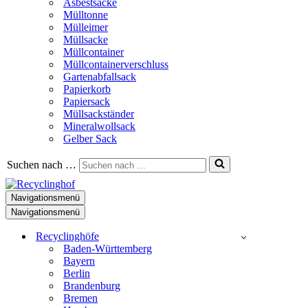
Asbestsäcke
Mülltonne
Mülleimer
Müllsacke
Müllcontainer
Müllcontainerverschluss
Gartenabfallsack
Papierkorb
Papiersack
Müllsackständer
Mineralwollsack
Gelber Sack
Suchen nach …
Navigationsmenü
Navigationsmenü
Recyclinghöfe
Baden-Württemberg
Bayern
Berlin
Brandenburg
Bremen