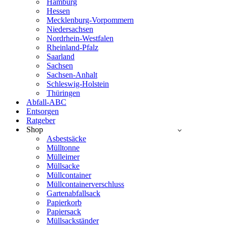
Hamburg
Hessen
Mecklenburg-Vorpommern
Niedersachsen
Nordrhein-Westfalen
Rheinland-Pfalz
Saarland
Sachsen
Sachsen-Anhalt
Schleswig-Holstein
Thüringen
Abfall-ABC
Entsorgen
Ratgeber
Shop
Asbestsäcke
Mülltonne
Mülleimer
Müllsacke
Müllcontainer
Müllcontainerverschluss
Gartenabfallsack
Papierkorb
Papiersack
Müllsackständer