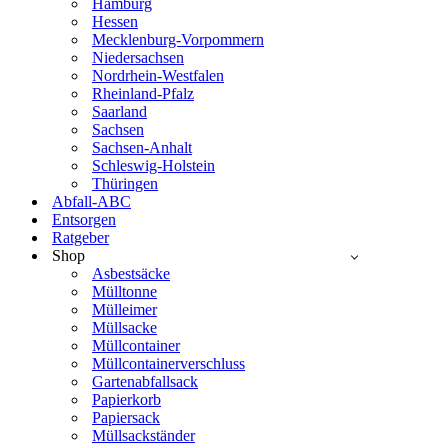
Hamburg
Hessen
Mecklenburg-Vorpommern
Niedersachsen
Nordrhein-Westfalen
Rheinland-Pfalz
Saarland
Sachsen
Sachsen-Anhalt
Schleswig-Holstein
Thüringen
Abfall-ABC
Entsorgen
Ratgeber
Shop
Asbestsäcke
Mülltonne
Mülleimer
Müllsacke
Müllcontainer
Müllcontainerverschluss
Gartenabfallsack
Papierkorb
Papiersack
Müllsackständer