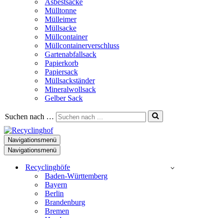
Asbestsäcke
Mülltonne
Mülleimer
Müllsacke
Müllcontainer
Müllcontainerverschluss
Gartenabfallsack
Papierkorb
Papiersack
Müllsackständer
Mineralwollsack
Gelber Sack
Suchen nach …
Navigationsmenü
Navigationsmenü
Recyclinghöfe
Baden-Württemberg
Bayern
Berlin
Brandenburg
Bremen