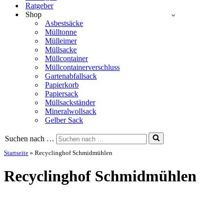
Ratgeber
Shop
Asbestsäcke
Mülltonne
Mülleimer
Müllsacke
Müllcontainer
Müllcontainerverschluss
Gartenabfallsack
Papierkorb
Papiersack
Müllsackständer
Mineralwollsack
Gelber Sack
Suchen nach …
Startseite
»
Recyclinghof Schmidmühlen
Recyclinghof Schmidmühlen