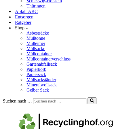
Schleswig-Holstein
Thüringen
Abfall-ABC
Entsorgen
Ratgeber
Shop
Asbestsäcke
Mülltonne
Mülleimer
Müllsacke
Müllcontainer
Müllcontainerverschluss
Gartenabfallsack
Papierkorb
Papiersack
Müllsackständer
Mineralwollsack
Gelber Sack
Suchen nach …