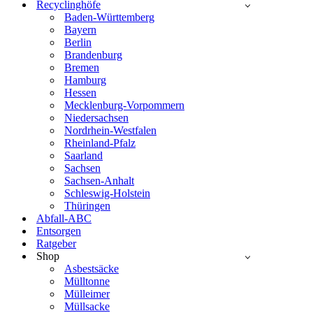
Recyclinghöfe
Baden-Württemberg
Bayern
Berlin
Brandenburg
Bremen
Hamburg
Hessen
Mecklenburg-Vorpommern
Niedersachsen
Nordrhein-Westfalen
Rheinland-Pfalz
Saarland
Sachsen
Sachsen-Anhalt
Schleswig-Holstein
Thüringen
Abfall-ABC
Entsorgen
Ratgeber
Shop
Asbestsäcke
Mülltonne
Mülleimer
Müllsacke