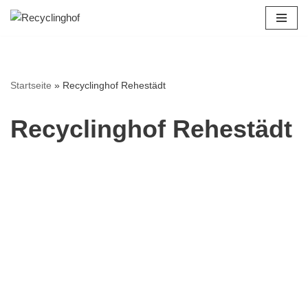
Zum
Inhalt
springen
Startseite
»
Recyclinghof Rehestädt
Recyclinghof Rehestädt