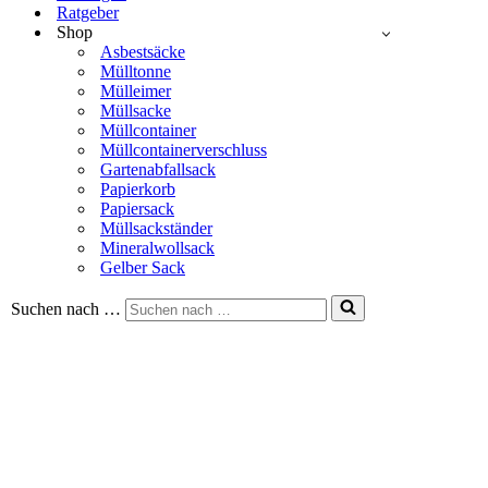
Ratgeber
Shop
Asbestsäcke
Mülltonne
Mülleimer
Müllsacke
Müllcontainer
Müllcontainerverschluss
Gartenabfallsack
Papierkorb
Papiersack
Müllsackständer
Mineralwollsack
Gelber Sack
Suchen nach …