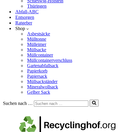
Schleswig-Holstein
Thüringen
Abfall-ABC
Entsorgen
Ratgeber
Shop
Asbestsäcke
Mülltonne
Mülleimer
Müllsacke
Müllcontainer
Müllcontainerverschluss
Gartenabfallsack
Papierkorb
Papiersack
Müllsackständer
Mineralwollsack
Gelber Sack
Suchen nach …