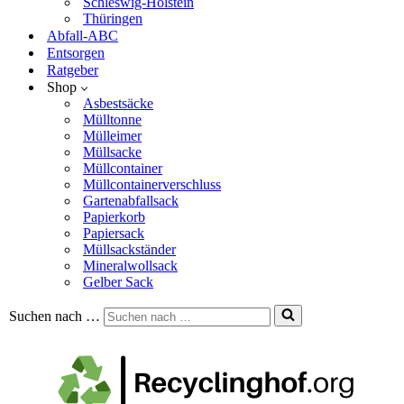
Schleswig-Holstein
Thüringen
Abfall-ABC
Entsorgen
Ratgeber
Shop
Asbestsäcke
Mülltonne
Mülleimer
Müllsacke
Müllcontainer
Müllcontainerverschluss
Gartenabfallsack
Papierkorb
Papiersack
Müllsackständer
Mineralwollsack
Gelber Sack
Suchen nach …