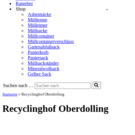
Ratgeber
Shop
Asbestsäcke
Mülltonne
Mülleimer
Müllsacke
Müllcontainer
Müllcontainerverschluss
Gartenabfallsack
Papierkorb
Papiersack
Müllsackständer
Mineralwollsack
Gelber Sack
Suchen nach …
Startseite
»
Recyclinghof Oberdolling
Recyclinghof Oberdolling