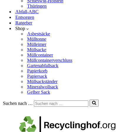
Schleswig-Holstein
Thüringen
Abfall-ABC
Entsorgen
Ratgeber
Shop
Asbestsäcke
Mülltonne
Mülleimer
Müllsacke
Müllcontainer
Müllcontainerverschluss
Gartenabfallsack
Papierkorb
Papiersack
Müllsackständer
Mineralwollsack
Gelber Sack
Suchen nach …