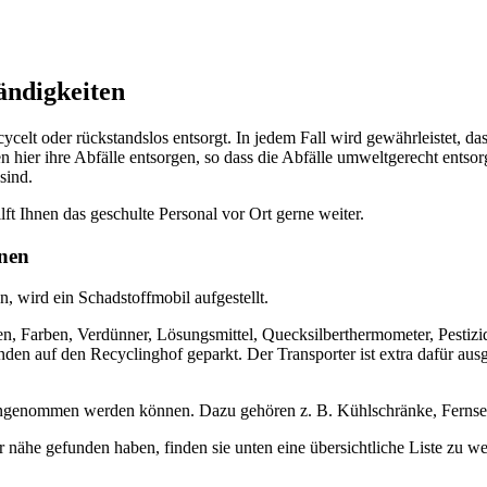
ändigkeiten
celt oder rückstandslos entsorgt. In jedem Fall wird gewährleistet, d
 hier ihre Abfälle entsorgen, so dass die Abfälle umweltgerecht entsor
sind.
ilft Ihnen das geschulte Personal vor Ort gerne weiter.
nnen
, wird ein Schadstoffmobil aufgestellt.
, Farben, Verdünner, Lösungsmittel, Quecksilberthermometer, Pestizide
en auf den Recyclinghof geparkt. Der Transporter ist extra dafür aus
l angenommen werden können. Dazu gehören z. B. Kühlschränke, Fernse
er nähe gefunden haben, finden sie unten eine übersichtliche Liste zu 