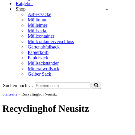
Ratgeber
Shop
Asbestsäcke
Mülltonne
Mülleimer
Müllsacke
Müllcontainer
Müllcontainerverschluss
Gartenabfallsack
Papierkorb
Papiersack
Müllsackständer
Mineralwollsack
Gelber Sack
Suchen nach …
Startseite
»
Recyclinghof Neusitz
Recyclinghof Neusitz