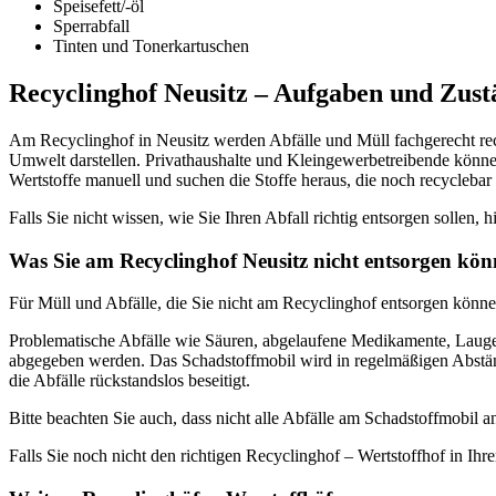
Speisefett/-öl
Sperrabfall
Tinten und Tonerkartuschen
Recyclinghof Neusitz – Aufgaben und Zust
Am Recyclinghof in Neusitz werden Abfälle und Müll fachgerecht recy
Umwelt darstellen. Privathaushalte und Kleingewerbetreibende können
Wertstoffe manuell und suchen die Stoffe heraus, die noch recyclebar 
Falls Sie nicht wissen, wie Sie Ihren Abfall richtig entsorgen sollen, h
Was Sie am Recyclinghof Neusitz nicht entsorgen kö
Für Müll und Abfälle, die Sie nicht am Recyclinghof entsorgen können
Problematische Abfälle wie Säuren, abgelaufene Medikamente, Laugen
abgegeben werden. Das Schadstoffmobil wird in regelmäßigen Abständ
die Abfälle rückstandslos beseitigt.
Bitte beachten Sie auch, dass nicht alle Abfälle am Schadstoffmobi
Falls Sie noch nicht den richtigen Recyclinghof – Wertstoffhof in Ihr