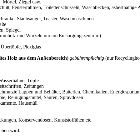
, Mörtel, Ziegel usw.
schutt, Fensterrahmen, Toilettenschüsseln, Waschbecken, asbesthaltige 
chranke, Staubsauger, Toaster, Waschmaschinen
aße
en, Spiegel
(Stammholz und Wurzeln nur am Entsorgungszentrum)
Übertöpfe, Plexiglas
eltes Holz aus dem Außenbereich)
gebührenpflichtig
(nur Recyclingho
, Wasserhähne, Töpfe
itschriften, Zeitungen
erschmutzte Lappen und Behälter, Batterien, Chemikalien, Energiesparl
ume, Reinigungsmittel, Säuren, Spraydosen
dikamente, Hausmüll
ckungen, Konservendosen, Kunststofftüten etc.
hoben wird.