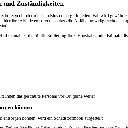
 und Zuständigkeiten
t recycelt oder rückstandslos entsorgt. In jedem Fall wird gewährleis
 hier ihre Abfälle entsorgen, so dass die Abfälle umweltgerecht entsor
sind.
f Container, die für die Sortierung Ihres Haushalts- oder Büroabfalls 
ilft Ihnen das geschulte Personal vor Ort gerne weiter.
sorgen können
 entsorgen können, wird ein Schadstoffmobil aufgestellt.
, Farben, Verdünner, Lösungsmittel, Quecksilberthermometer, Pestizide