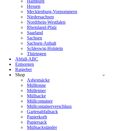
Hamburg
Hessen
Mecklenburg-Vorpommern
Niedersachsen
Nordrhein-Westfalen
Rheinland-Pfalz
Saarland
Sachsen
Sachsen-Anhalt
Schleswig-Holstein
Thüringen
Abfall-ABC
Entsorgen
Ratgeber
Shop
Asbestsäcke
Mülltonne
Mülleimer
Müllsacke
Müllcontainer
Müllcontainerverschluss
Gartenabfallsack
Papierkorb
Papiersack
Müllsackständer