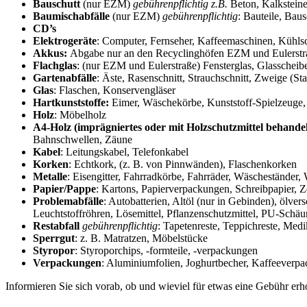
Bauschutt
(nur EZM)
gebührenpflichtig z.B.
Beton, Kalksteine
Baumischabfälle
(nur EZM)
gebührenpflichtig
: Bauteile, Bau
CD’s
Elektrogeräte
: Computer, Fernseher, Kaffeemaschinen, Kühls
Akkus:
Abgabe nur an den Recyclinghöfen EZM und Eulerstr
Flachglas
: (nur EZM und Eulerstraße) Fensterglas, Glasscheib
Gartenabfälle
: Äste, Rasenschnitt, Strauchschnitt, Zweige 
Glas
: Flaschen, Konservengläser
Hartkunststoffe:
Eimer, Wäschekörbe, Kunststoff-Spielzeuge, 
Holz
: Möbelholz
A4-Holz (
imprägniertes oder mit Holzschutzmittel behand
Bahnschwellen, Zäune
Kabel
: Leitungskabel, Telefonkabel
Korken
: Echtkork, (z. B. von Pinnwänden), Flaschenkorken
Metalle
: Eisengitter, Fahrradkörbe, Fahrräder, Wäscheständer
Papier/Pappe
: Kartons, Papierverpackungen, Schreibpapier, Ze
Problemabfälle
: Autobatterien, Altöl (nur in Gebinden), ölv
Leuchtstoffröhren, Lösemittel, Pflanzenschutzmittel, PU-Schä
Restabfall
gebührenpflichtig
: Tapetenreste, Teppichreste, Me
Sperrgut
: z. B. Matratzen, Möbelstücke
Styropor
: Styroporchips, -formteile, -verpackungen
Verpackungen
: Aluminiumfolien, Joghurtbecher, Kaffeeverpa
Informieren Sie sich vorab, ob und wieviel für etwas eine Gebühr er