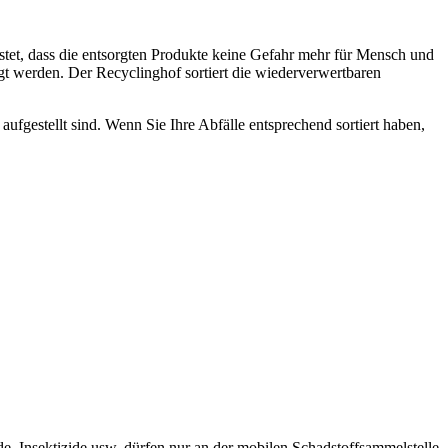
tet, dass die entsorgten Produkte keine Gefahr mehr für Mensch und
gt werden. Der Recyclinghof sortiert die wiederverwertbaren
aufgestellt sind. Wenn Sie Ihre Abfälle entsprechend sortiert haben,
, Insektizide usw. dürfen nur an der mobilen Schadstoffsammelstelle