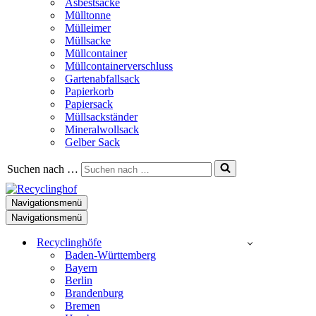
Asbestsäcke
Mülltonne
Mülleimer
Müllsacke
Müllcontainer
Müllcontainerverschluss
Gartenabfallsack
Papierkorb
Papiersack
Müllsackständer
Mineralwollsack
Gelber Sack
Suchen nach …
Navigationsmenü
Navigationsmenü
Recyclinghöfe
Baden-Württemberg
Bayern
Berlin
Brandenburg
Bremen