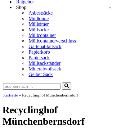
Ratgeber
Shop
Asbestsäcke
Mülltonne
Mülleimer
Müllsacke
Müllcontainer
Müllcontainerverschluss
Gartenabfallsack
Papierkorb
Papiersack
Müllsackständer
Mineralwollsack
Gelber Sack
Suchen
nach …
Startseite
»
Recyclinghof Münchenbernsdorf
Recyclinghof
Münchenbernsdorf