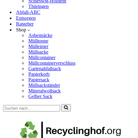
Schleswig-Holstein
Thüringen
Abfall-ABC
Entsorgen
Ratgeber
Shop
Asbestsäcke
Mülltonne
Mülleimer
Müllsacke
Müllcontainer
Müllcontainerverschluss
Gartenabfallsack
Papierkorb
Papiersack
Müllsackständer
Mineralwollsack
Gelber Sack
Suchen
nach …