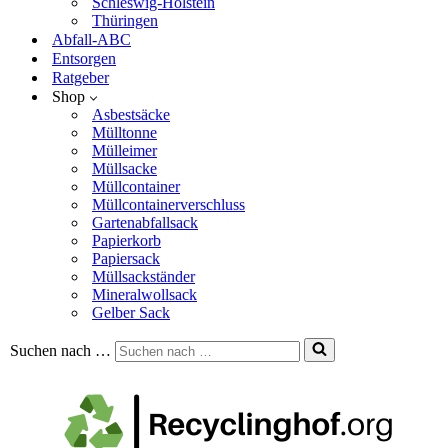
Schleswig-Holstein
Thüringen
Abfall-ABC
Entsorgen
Ratgeber
Shop
Asbestsäcke
Mülltonne
Mülleimer
Müllsacke
Müllcontainer
Müllcontainerverschluss
Gartenabfallsack
Papierkorb
Papiersack
Müllsackständer
Mineralwollsack
Gelber Sack
Suchen nach …