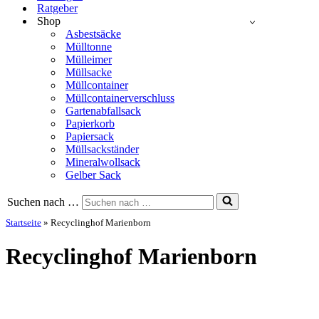
Ratgeber
Shop
Asbestsäcke
Mülltonne
Mülleimer
Müllsacke
Müllcontainer
Müllcontainerverschluss
Gartenabfallsack
Papierkorb
Papiersack
Müllsackständer
Mineralwollsack
Gelber Sack
Suchen nach …
Startseite
»
Recyclinghof Marienborn
Recyclinghof Marienborn