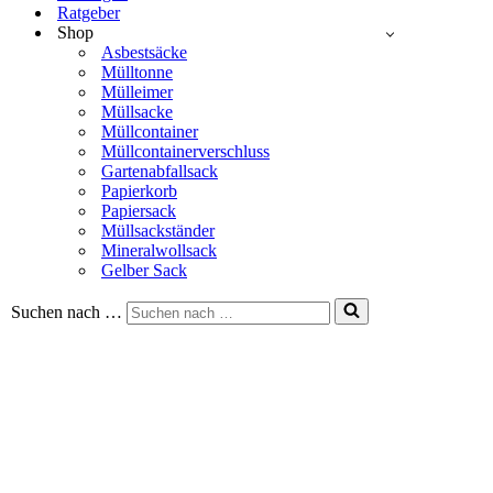
Ratgeber
Shop
Asbestsäcke
Mülltonne
Mülleimer
Müllsacke
Müllcontainer
Müllcontainerverschluss
Gartenabfallsack
Papierkorb
Papiersack
Müllsackständer
Mineralwollsack
Gelber Sack
Suchen nach …