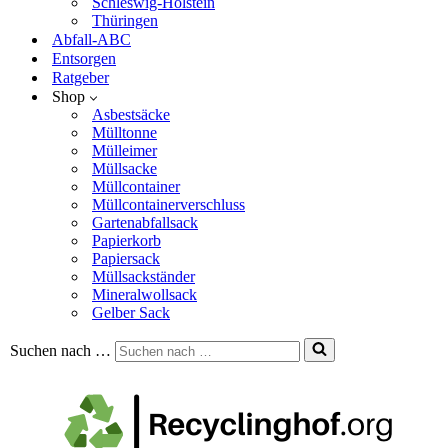
Schleswig-Holstein
Thüringen
Abfall-ABC
Entsorgen
Ratgeber
Shop
Asbestsäcke
Mülltonne
Mülleimer
Müllsacke
Müllcontainer
Müllcontainerverschluss
Gartenabfallsack
Papierkorb
Papiersack
Müllsackständer
Mineralwollsack
Gelber Sack
Suchen nach …