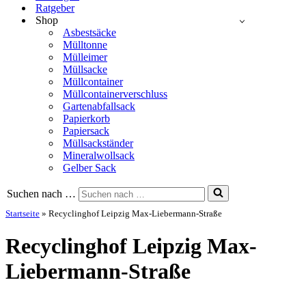
Ratgeber
Shop
Asbestsäcke
Mülltonne
Mülleimer
Müllsacke
Müllcontainer
Müllcontainerverschluss
Gartenabfallsack
Papierkorb
Papiersack
Müllsackständer
Mineralwollsack
Gelber Sack
Suchen nach …
Startseite
»
Recyclinghof Leipzig Max-Liebermann-Straße
Recyclinghof Leipzig Max-
Liebermann-Straße