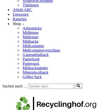
Schleswig-Holstein
Thüringen
Abfall-ABC
Entsorgen
Ratgeber
Shop
Asbestsäcke
Mülltonne
Mülleimer
Müllsacke
Müllcontainer
Müllcontainerverschluss
Gartenabfallsack
Papierkorb
Papiersack
Müllsackständer
Mineralwollsack
Gelber Sack
Suchen nach …