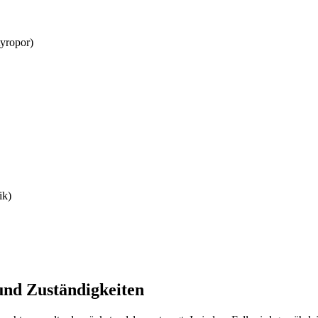
tyropor)
ik)
nd Zuständigkeiten