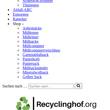
Schleswig-Holstein
Thüringen
Abfall-ABC
Entsorgen
Ratgeber
Shop
Asbestsäcke
Mülltonne
Mülleimer
Müllsacke
Müllcontainer
Müllcontainerverschluss
Gartenabfallsack
Papierkorb
Papiersack
Müllsackständer
Mineralwollsack
Gelber Sack
Suchen nach …