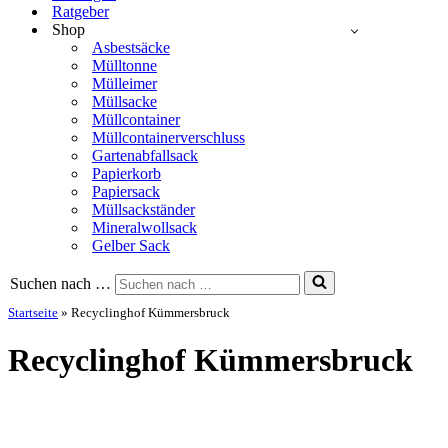
Ratgeber
Shop
Asbestsäcke
Mülltonne
Mülleimer
Müllsacke
Müllcontainer
Müllcontainerverschluss
Gartenabfallsack
Papierkorb
Papiersack
Müllsackständer
Mineralwollsack
Gelber Sack
Suchen nach …
Startseite
»
Recyclinghof Kümmersbruck
Recyclinghof Kümmersbruck