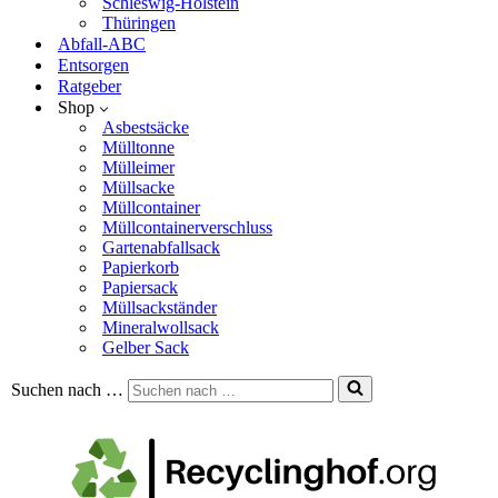
Schleswig-Holstein
Thüringen
Abfall-ABC
Entsorgen
Ratgeber
Shop
Asbestsäcke
Mülltonne
Mülleimer
Müllsacke
Müllcontainer
Müllcontainerverschluss
Gartenabfallsack
Papierkorb
Papiersack
Müllsackständer
Mineralwollsack
Gelber Sack
Suchen nach …