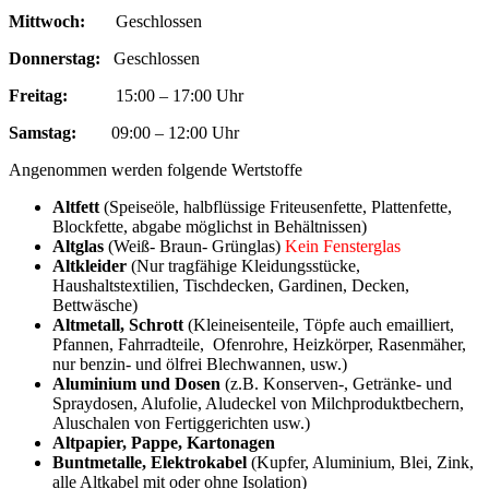
Mittwoch:
Geschlossen
Donnerstag:
Geschlossen
Freitag:
15:00 – 17:00 Uhr
Samstag:
09:00 – 12:00 Uhr
Angenommen werden folgende Wertstoffe
Altfett
(Speiseöle, halbflüssige Friteusenfette, Plattenfette,
Blockfette, abgabe möglichst in Behältnissen)
Altglas
(Weiß- Braun- Grünglas)
Kein Fensterglas
Altkleider
(Nur tragfähige Kleidungsstücke,
Haushaltstextilien, Tischdecken, Gardinen, Decken,
Bettwäsche)
Altmetall, Schrott
(Kleineisenteile, Töpfe auch emailliert,
Pfannen, Fahrradteile, Ofenrohre, Heizkörper, Rasenmäher,
nur benzin- und ölfrei Blechwannen, usw.)
Aluminium und Dosen
(z.B. Konserven-, Getränke- und
Spraydosen, Alufolie, Aludeckel von Milchproduktbechern,
Aluschalen von Fertiggerichten usw.)
Altpapier, Pappe, Kartonagen
Buntmetalle, Elektrokabel
(Kupfer, Aluminium, Blei, Zink,
alle Altkabel mit oder ohne Isolation)