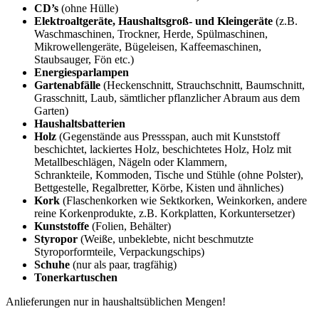
CD’s
(ohne Hülle)
Elektroaltgeräte, Haushaltsgroß- und Kleingeräte
(z.B.
Waschmaschinen, Trockner, Herde, Spülmaschinen,
Mikrowellengeräte, Bügeleisen, Kaffeemaschinen,
Staubsauger, Fön etc.)
Energiesparlampen
Gartenabfälle
(Heckenschnitt, Strauchschnitt, Baumschnitt,
Grasschnitt, Laub, sämtlicher pflanzlicher Abraum aus dem
Garten)
Haushaltsbatterien
Holz
(Gegenstände aus Pressspan, auch mit Kunststoff
beschichtet, lackiertes Holz, beschichtetes Holz, Holz mit
Metallbeschlägen, Nägeln oder Klammern,
Schrankteile, Kommoden, Tische und Stühle (ohne Polster),
Bettgestelle, Regalbretter, Körbe, Kisten und ähnliches)
Kork
(Flaschenkorken wie Sektkorken, Weinkorken, andere
reine Korkenprodukte, z.B. Korkplatten, Korkuntersetzer)
Kunststoffe
(Folien, Behälter)
Styropor
(Weiße, unbeklebte, nicht beschmutzte
Styroporformteile, Verpackungschips)
Schuhe
(nur als paar, tragfähig)
Tonerkartuschen
Anlieferungen nur in haushaltsüblichen Mengen!