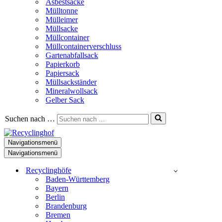
Asbestsäcke
Mülltonne
Mülleimer
Müllsacke
Müllcontainer
Müllcontainerverschluss
Gartenabfallsack
Papierkorb
Papiersack
Müllsackständer
Mineralwollsack
Gelber Sack
Suchen nach …
Navigationsmenü
Navigationsmenü
Recyclinghöfe
Baden-Württemberg
Bayern
Berlin
Brandenburg
Bremen