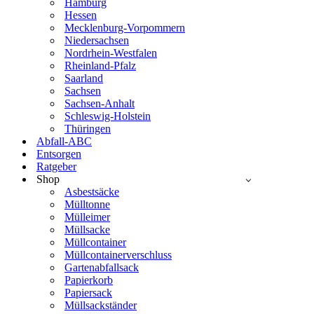
Hamburg
Hessen
Mecklenburg-Vorpommern
Niedersachsen
Nordrhein-Westfalen
Rheinland-Pfalz
Saarland
Sachsen
Sachsen-Anhalt
Schleswig-Holstein
Thüringen
Abfall-ABC
Entsorgen
Ratgeber
Shop
Asbestsäcke
Mülltonne
Mülleimer
Müllsacke
Müllcontainer
Müllcontainerverschluss
Gartenabfallsack
Papierkorb
Papiersack
Müllsackständer