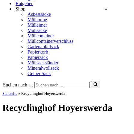
Ratgeber
Shop
Asbestsäcke
Mülltonne
Mülleimer
Müllsacke
Müllcontainer
Müllcontainerverschluss
Gartenabfallsack
Papierkorb
Papiersack
Müllsackständer
Mineralwollsack
Gelber Sack
Suchen nach …
Startseite
»
Recyclinghof Hoyerswerda
Recyclinghof Hoyerswerda