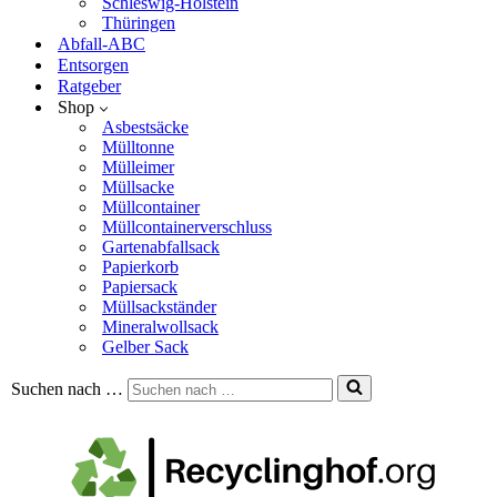
Schleswig-Holstein
Thüringen
Abfall-ABC
Entsorgen
Ratgeber
Shop
Asbestsäcke
Mülltonne
Mülleimer
Müllsacke
Müllcontainer
Müllcontainerverschluss
Gartenabfallsack
Papierkorb
Papiersack
Müllsackständer
Mineralwollsack
Gelber Sack
Suchen nach …