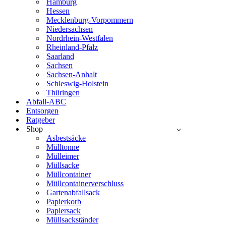
Hamburg
Hessen
Mecklenburg-Vorpommern
Niedersachsen
Nordrhein-Westfalen
Rheinland-Pfalz
Saarland
Sachsen
Sachsen-Anhalt
Schleswig-Holstein
Thüringen
Abfall-ABC
Entsorgen
Ratgeber
Shop
Asbestsäcke
Mülltonne
Mülleimer
Müllsacke
Müllcontainer
Müllcontainerverschluss
Gartenabfallsack
Papierkorb
Papiersack
Müllsackständer