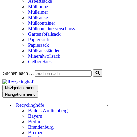
Asbestsäcke
Mülltonne
Mülleimer
Müllsacke
Müllcontainer
Müllcontainerverschluss
Gartenabfallsack
Papierkorb
Papiersack
Müllsackständer
Mineralwollsack
Gelber Sack
Suchen nach …
Navigationsmenü
Navigationsmenü
Recyclinghöfe
Baden-Württemberg
Bayern
Berlin
Brandenburg
Bremen