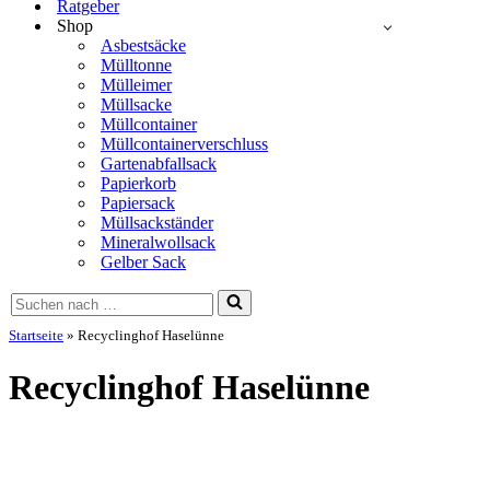
Ratgeber
Shop
Asbestsäcke
Mülltonne
Mülleimer
Müllsacke
Müllcontainer
Müllcontainerverschluss
Gartenabfallsack
Papierkorb
Papiersack
Müllsackständer
Mineralwollsack
Gelber Sack
Suchen
nach …
Startseite
»
Recyclinghof Haselünne
Recyclinghof Haselünne