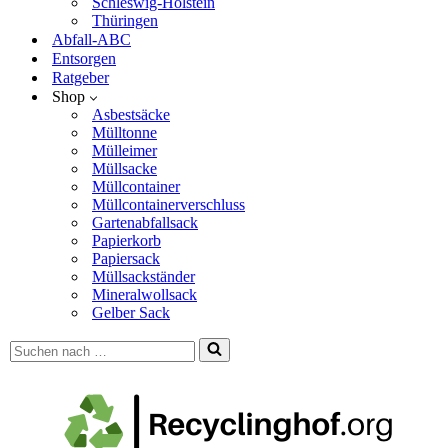
Schleswig-Holstein
Thüringen
Abfall-ABC
Entsorgen
Ratgeber
Shop
Asbestsäcke
Mülltonne
Mülleimer
Müllsacke
Müllcontainer
Müllcontainerverschluss
Gartenabfallsack
Papierkorb
Papiersack
Müllsackständer
Mineralwollsack
Gelber Sack
Suchen
nach …