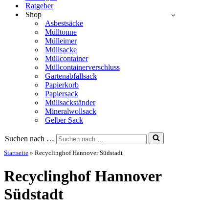
Ratgeber
Shop
Asbestsäcke
Mülltonne
Mülleimer
Müllsacke
Müllcontainer
Müllcontainerverschluss
Gartenabfallsack
Papierkorb
Papiersack
Müllsackständer
Mineralwollsack
Gelber Sack
Suchen nach …
Startseite
»
Recyclinghof Hannover Südstadt
Recyclinghof Hannover
Südstadt