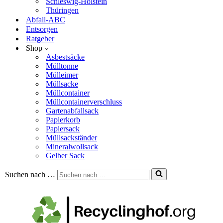
Schleswig-Holstein
Thüringen
Abfall-ABC
Entsorgen
Ratgeber
Shop
Asbestsäcke
Mülltonne
Mülleimer
Müllsacke
Müllcontainer
Müllcontainerverschluss
Gartenabfallsack
Papierkorb
Papiersack
Müllsackständer
Mineralwollsack
Gelber Sack
Suchen nach …