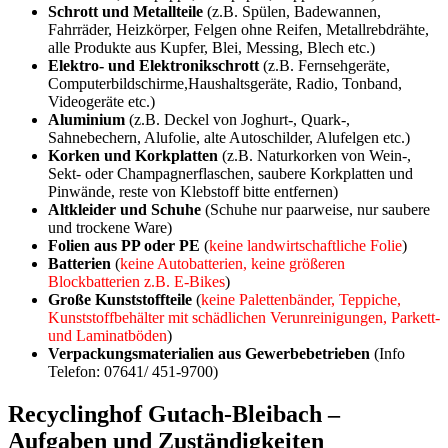
Schrott und Metallteile
(z.B. Spülen, Badewannen,
Fahrräder, Heizkörper, Felgen ohne Reifen, Metallrebdrähte,
alle Produkte aus Kupfer, Blei, Messing, Blech etc.)
Elektro- und Elektronikschrott
(z.B. Fernsehgeräte,
Computerbildschirme,Haushaltsgeräte, Radio, Tonband,
Videogeräte etc.)
Aluminium
(z.B. Deckel von Joghurt-, Quark-,
Sahnebechern, Alufolie, alte Autoschilder, Alufelgen etc.)
Korken und Korkplatten
(z.B. Naturkorken von Wein-,
Sekt- oder Champagnerflaschen, saubere Korkplatten und
Pinwände, reste von Klebstoff bitte entfernen)
Altkleider und Schuhe
(Schuhe nur paarweise, nur saubere
und trockene Ware)
Folien aus PP oder PE
(
keine landwirtschaftliche Folie
)
Batterien
(
keine Autobatterien, keine größeren
Blockbatterien z.B. E-Bikes
)
Große Kunststoffteile
(
keine Palettenbänder, Teppiche,
Kunststoffbehälter mit schädlichen Verunreinigungen, Parkett-
und Laminatböden
)
Verpackungsmaterialien aus Gewerbebetrieben
(Info
Telefon: 07641/ 451-9700)
Recyclinghof Gutach-Bleibach –
Aufgaben und Zuständigkeiten