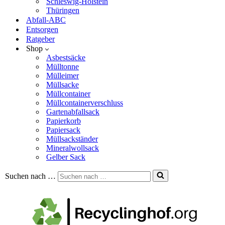
Schleswig-Holstein
Thüringen
Abfall-ABC
Entsorgen
Ratgeber
Shop
Asbestsäcke
Mülltonne
Mülleimer
Müllsacke
Müllcontainer
Müllcontainerverschluss
Gartenabfallsack
Papierkorb
Papiersack
Müllsackständer
Mineralwollsack
Gelber Sack
Suchen nach …