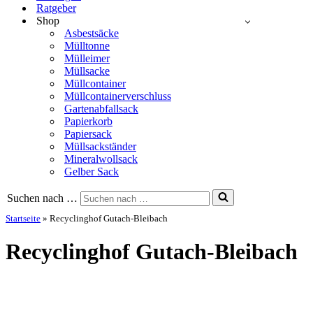
Ratgeber
Shop
Asbestsäcke
Mülltonne
Mülleimer
Müllsacke
Müllcontainer
Müllcontainerverschluss
Gartenabfallsack
Papierkorb
Papiersack
Müllsackständer
Mineralwollsack
Gelber Sack
Suchen nach …
Startseite
»
Recyclinghof Gutach-Bleibach
Recyclinghof Gutach-Bleibach