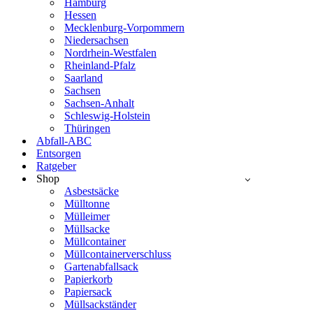
Hamburg
Hessen
Mecklenburg-Vorpommern
Niedersachsen
Nordrhein-Westfalen
Rheinland-Pfalz
Saarland
Sachsen
Sachsen-Anhalt
Schleswig-Holstein
Thüringen
Abfall-ABC
Entsorgen
Ratgeber
Shop
Asbestsäcke
Mülltonne
Mülleimer
Müllsacke
Müllcontainer
Müllcontainerverschluss
Gartenabfallsack
Papierkorb
Papiersack
Müllsackständer