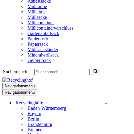
Asbestsäcke
Mülltonne
Mülleimer
Müllsacke
Müllcontainer
Müllcontainerverschluss
Gartenabfallsack
Papierkorb
Papiersack
Müllsackständer
Mineralwollsack
Gelber Sack
Suchen nach …
Navigationsmenü
Navigationsmenü
Recyclinghöfe
Baden-Württemberg
Bayern
Berlin
Brandenburg
Bremen