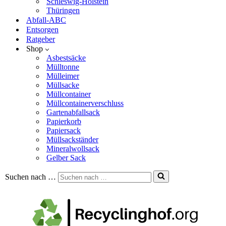
Schleswig-Holstein
Thüringen
Abfall-ABC
Entsorgen
Ratgeber
Shop
Asbestsäcke
Mülltonne
Mülleimer
Müllsacke
Müllcontainer
Müllcontainerverschluss
Gartenabfallsack
Papierkorb
Papiersack
Müllsackständer
Mineralwollsack
Gelber Sack
Suchen nach …