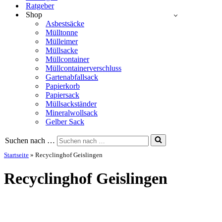
Ratgeber
Shop
Asbestsäcke
Mülltonne
Mülleimer
Müllsacke
Müllcontainer
Müllcontainerverschluss
Gartenabfallsack
Papierkorb
Papiersack
Müllsackständer
Mineralwollsack
Gelber Sack
Suchen nach …
Startseite
»
Recyclinghof Geislingen
Recyclinghof Geislingen