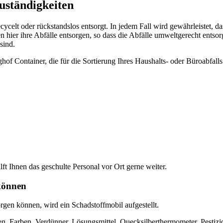
uständigkeiten
celt oder rückstandslos entsorgt. In jedem Fall wird gewährleistet, d
 hier ihre Abfälle entsorgen, so dass die Abfälle umweltgerecht entsor
sind.
f Container, die für die Sortierung Ihres Haushalts- oder Büroabfalls 
ilft Ihnen das geschulte Personal vor Ort gerne weiter.
 können
rgen können, wird ein Schadstoffmobil aufgestellt.
, Farben, Verdünner, Lösungsmittel, Quecksilberthermometer, Pestizide