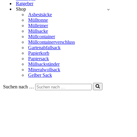
Ratgeber
Shop
Asbestsäcke
Mülltonne
Mülleimer
Müllsacke
Müllcontainer
Müllcontainerverschluss
Gartenabfallsack
Papierkorb
Papiersack
Müllsackständer
Mineralwollsack
Gelber Sack
Suchen nach …