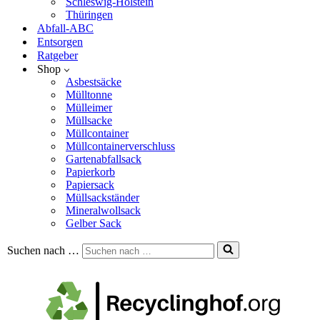
Schleswig-Holstein
Thüringen
Abfall-ABC
Entsorgen
Ratgeber
Shop
Asbestsäcke
Mülltonne
Mülleimer
Müllsacke
Müllcontainer
Müllcontainerverschluss
Gartenabfallsack
Papierkorb
Papiersack
Müllsackständer
Mineralwollsack
Gelber Sack
Suchen nach …