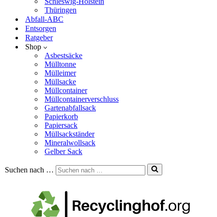
Schleswig-Holstein
Thüringen
Abfall-ABC
Entsorgen
Ratgeber
Shop
Asbestsäcke
Mülltonne
Mülleimer
Müllsacke
Müllcontainer
Müllcontainerverschluss
Gartenabfallsack
Papierkorb
Papiersack
Müllsackständer
Mineralwollsack
Gelber Sack
Suchen nach …