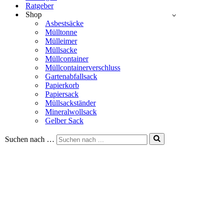
Ratgeber
Shop
Asbestsäcke
Mülltonne
Mülleimer
Müllsacke
Müllcontainer
Müllcontainerverschluss
Gartenabfallsack
Papierkorb
Papiersack
Müllsackständer
Mineralwollsack
Gelber Sack
Suchen nach …