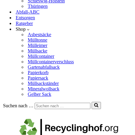
Schleswig-Holstein
Thüringen
Abfall-ABC
Entsorgen
Ratgeber
Shop
Asbestsäcke
Mülltonne
Mülleimer
Müllsacke
Müllcontainer
Müllcontainerverschluss
Gartenabfallsack
Papierkorb
Papiersack
Müllsackständer
Mineralwollsack
Gelber Sack
Suchen nach …