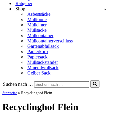
Ratgeber
Shop
Asbestsäcke
Mülltonne
Mülleimer
Müllsacke
Müllcontainer
Müllcontainerverschluss
Gartenabfallsack
Papierkorb
Papiersack
Müllsackständer
Mineralwollsack
Gelber Sack
Suchen nach …
Startseite
»
Recyclinghof Flein
Recyclinghof Flein