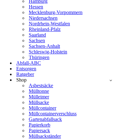
Hamburg
Hessen
Mecklenburg-Vorpommern
Niedersachsen
Nordrhein-Westfalen
Rheinland-Pfalz
Saarland
Sachsen
Sachsen-Anhalt
Schleswig-Holstein
Thüringen
Abfall-ABC
Entsorgen
Ratgeber
Shop
Asbestsäcke
Mülltonne
Mülleimer
Müllsacke
Müllcontainer
Müllcontainerverschluss
Gartenabfallsack
Papierkorb
Papiersack
Müllsackständer