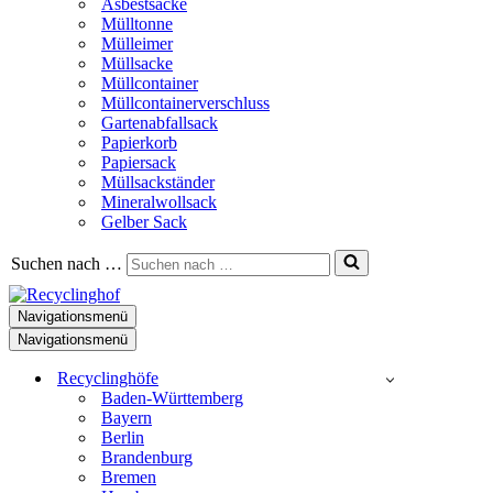
Asbestsäcke
Mülltonne
Mülleimer
Müllsacke
Müllcontainer
Müllcontainerverschluss
Gartenabfallsack
Papierkorb
Papiersack
Müllsackständer
Mineralwollsack
Gelber Sack
Suchen nach …
Navigationsmenü
Navigationsmenü
Recyclinghöfe
Baden-Württemberg
Bayern
Berlin
Brandenburg
Bremen