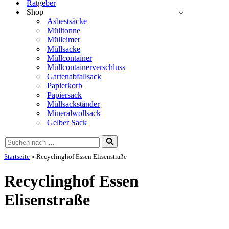
Ratgeber
Shop
Asbestsäcke
Mülltonne
Mülleimer
Müllsacke
Müllcontainer
Müllcontainerverschluss
Gartenabfallsack
Papierkorb
Papiersack
Müllsackständer
Mineralwollsack
Gelber Sack
Suchen
nach …
Startseite
»
Recyclinghof Essen Elisenstraße
Recyclinghof Essen
Elisenstraße