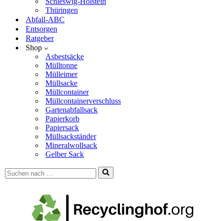
Schleswig-Holstein
Thüringen
Abfall-ABC
Entsorgen
Ratgeber
Shop
Asbestsäcke
Mülltonne
Mülleimer
Müllsacke
Müllcontainer
Müllcontainerverschluss
Gartenabfallsack
Papierkorb
Papiersack
Müllsackständer
Mineralwollsack
Gelber Sack
Suchen
nach …