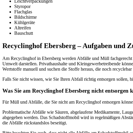
Leichtverpackungen
Styropor
Flachglas
Bildschirme
Kühlgeräte
Altreifen
Bauschutt
Recyclinghof Ebersberg – Aufgaben und Z
Am Recyclinghof in Ebersberg werden Abfälle und Müll fachgerecht re
Umwelt darstellen. Privathaushalte und Kleingewerbetreibende können
Wertstoffe manuell und suchen die Stoffe heraus, die noch recyclebar 
Falls Sie nicht wissen, wie Sie Ihren Abfall richtig entsorgen sollen, h
Was Sie am Recyclinghof Ebersberg nicht entsorgen 
Für Müll und Abfälle, die Sie nicht am Recyclinghof entsorgen können
Problematische Abfälle wie Säuren, abgelaufene Medikamente, Laugen
abgegeben werden. Das Schadstoffmobil wird in regelmäßigen Abständ
die Abfälle rückstandslos beseitigt.
Bitte beachten Sie auch, dass nicht alle Abfälle am Schadstoffmobi