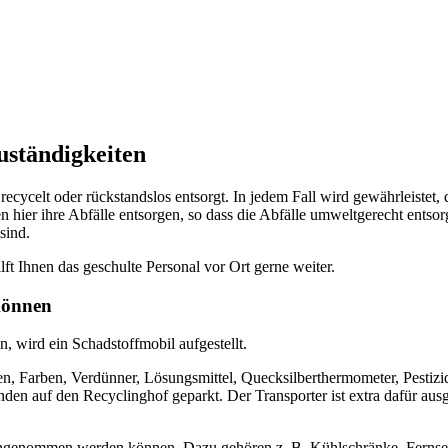
uständigkeiten
cycelt oder rückstandslos entsorgt. In jedem Fall wird gewährleistet,
 hier ihre Abfälle entsorgen, so dass die Abfälle umweltgerecht entsor
sind.
ilft Ihnen das geschulte Personal vor Ort gerne weiter.
können
, wird ein Schadstoffmobil aufgestellt.
, Farben, Verdünner, Lösungsmittel, Quecksilberthermometer, Pestizide
en auf den Recyclinghof geparkt. Der Transporter ist extra dafür aus
l angenommen werden können. Dazu gehören z. B. Kühlschränke, Fernse