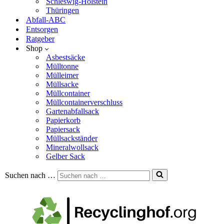
Schleswig-Holstein
Thüringen
Abfall-ABC
Entsorgen
Ratgeber
Shop
Asbestsäcke
Mülltonne
Mülleimer
Müllsacke
Müllcontainer
Müllcontainerverschluss
Gartenabfallsack
Papierkorb
Papiersack
Müllsackständer
Mineralwollsack
Gelber Sack
Suchen nach …