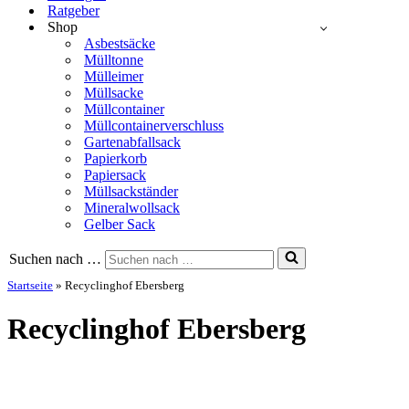
Ratgeber
Shop
Asbestsäcke
Mülltonne
Mülleimer
Müllsacke
Müllcontainer
Müllcontainerverschluss
Gartenabfallsack
Papierkorb
Papiersack
Müllsackständer
Mineralwollsack
Gelber Sack
Suchen nach …
Startseite
»
Recyclinghof Ebersberg
Recyclinghof Ebersberg