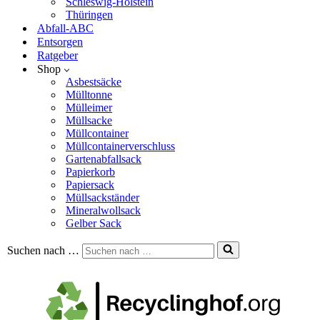
Schleswig-Holstein
Thüringen
Abfall-ABC
Entsorgen
Ratgeber
Shop
Asbestsäcke
Mülltonne
Mülleimer
Müllsacke
Müllcontainer
Müllcontainerverschluss
Gartenabfallsack
Papierkorb
Papiersack
Müllsackständer
Mineralwollsack
Gelber Sack
Suchen nach …