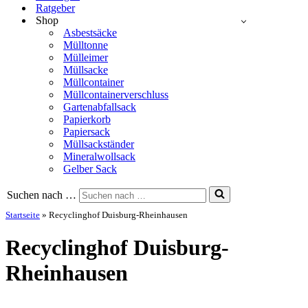
Ratgeber
Shop
Asbestsäcke
Mülltonne
Mülleimer
Müllsacke
Müllcontainer
Müllcontainerverschluss
Gartenabfallsack
Papierkorb
Papiersack
Müllsackständer
Mineralwollsack
Gelber Sack
Suchen nach …
Startseite
»
Recyclinghof Duisburg-Rheinhausen
Recyclinghof Duisburg-
Rheinhausen