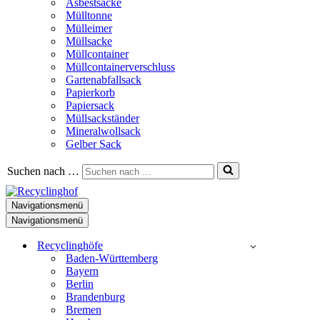
Asbestsäcke
Mülltonne
Mülleimer
Müllsacke
Müllcontainer
Müllcontainerverschluss
Gartenabfallsack
Papierkorb
Papiersack
Müllsackständer
Mineralwollsack
Gelber Sack
Suchen nach …
Navigationsmenü
Navigationsmenü
Recyclinghöfe
Baden-Württemberg
Bayern
Berlin
Brandenburg
Bremen