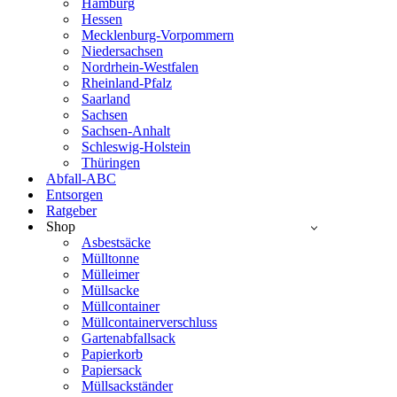
Hamburg
Hessen
Mecklenburg-Vorpommern
Niedersachsen
Nordrhein-Westfalen
Rheinland-Pfalz
Saarland
Sachsen
Sachsen-Anhalt
Schleswig-Holstein
Thüringen
Abfall-ABC
Entsorgen
Ratgeber
Shop
Asbestsäcke
Mülltonne
Mülleimer
Müllsacke
Müllcontainer
Müllcontainerverschluss
Gartenabfallsack
Papierkorb
Papiersack
Müllsackständer