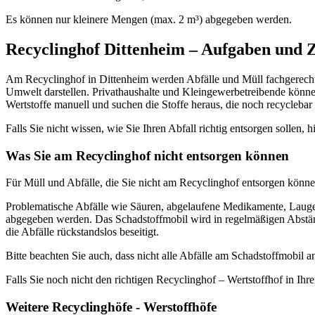
Es können nur kleinere Mengen (max. 2 m³) abgegeben werden.
Recyclinghof Dittenheim – Aufgaben und Z
Am Recyclinghof in Dittenheim werden Abfälle und Müll fachgerecht r
Umwelt darstellen. Privathaushalte und Kleingewerbetreibende können
Wertstoffe manuell und suchen die Stoffe heraus, die noch recyclebar 
Falls Sie nicht wissen, wie Sie Ihren Abfall richtig entsorgen sollen, h
Was Sie am Recyclinghof nicht entsorgen können
Für Müll und Abfälle, die Sie nicht am Recyclinghof entsorgen können
Problematische Abfälle wie Säuren, abgelaufene Medikamente, Laugen
abgegeben werden. Das Schadstoffmobil wird in regelmäßigen Abständ
die Abfälle rückstandslos beseitigt.
Bitte beachten Sie auch, dass nicht alle Abfälle am Schadstoffmobi
Falls Sie noch nicht den richtigen Recyclinghof – Wertstoffhof in Ihr
Weitere Recyclinghöfe - Werstoffhöfe