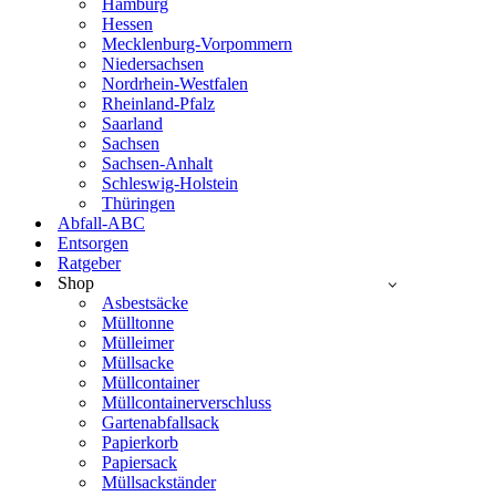
Hamburg
Hessen
Mecklenburg-Vorpommern
Niedersachsen
Nordrhein-Westfalen
Rheinland-Pfalz
Saarland
Sachsen
Sachsen-Anhalt
Schleswig-Holstein
Thüringen
Abfall-ABC
Entsorgen
Ratgeber
Shop
Asbestsäcke
Mülltonne
Mülleimer
Müllsacke
Müllcontainer
Müllcontainerverschluss
Gartenabfallsack
Papierkorb
Papiersack
Müllsackständer