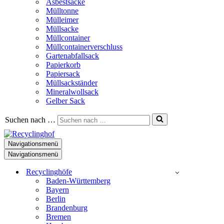
Asbestsäcke
Mülltonne
Mülleimer
Müllsacke
Müllcontainer
Müllcontainerverschluss
Gartenabfallsack
Papierkorb
Papiersack
Müllsackständer
Mineralwollsack
Gelber Sack
Suchen nach …
Navigationsmenü
Navigationsmenü
Recyclinghöfe
Baden-Württemberg
Bayern
Berlin
Brandenburg
Bremen