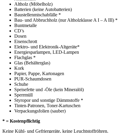
Altholz (Möbelholz)
Batterien (keine Autobatterien)
Baustellenmischabfälle *
Bau- und Abbruchholz (nur Altholzklasse A I – A III) *
Buntmetalle
CD’s
Dosen
Eisenschrott
Elektro- und Elektronik-Altgeräte*
Energiesparlampen, LED-Lampen
Flachglas *
Glas (Behälterglas)
Kork
Papier, Pappe, Kartonagen
PUR-Schaumdosen
Schuhe
Speisefette und -Öle (kein Mineralöl)
Sperrmüll
Styropor und sonstige Dämmstoffe *
Tinten-Patronen, Toner-Kartuschen
Verpackungsfolien (sauber)
* = Kostenpflichtig
Keine Kühl- und Gefriergeräte, keine Leuchtstoffröhren.