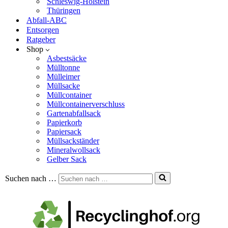
Schleswig-Holstein
Thüringen
Abfall-ABC
Entsorgen
Ratgeber
Shop
Asbestsäcke
Mülltonne
Mülleimer
Müllsacke
Müllcontainer
Müllcontainerverschluss
Gartenabfallsack
Papierkorb
Papiersack
Müllsackständer
Mineralwollsack
Gelber Sack
Suchen nach …