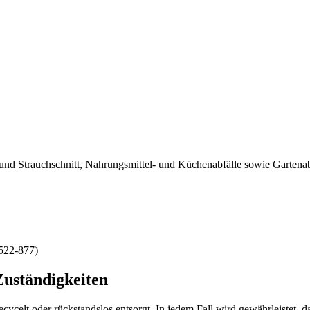
nd Strauchschnitt, Nahrungsmittel- und Küchenabfälle sowie Gartenab
 522-877)
Zuständigkeiten
ycelt oder rückstandslos entsorgt. In jedem Fall wird gewährleistet, 