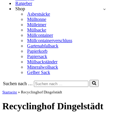
Ratgeber
Shop
Asbestsäcke
Mülltonne
Mülleimer
Müllsacke
Müllcontainer
Müllcontainerverschluss
Gartenabfallsack
Papierkorb
Papiersack
Müllsackständer
Mineralwollsack
Gelber Sack
Suchen nach …
Startseite
»
Recyclinghof Dingelstädt
Recyclinghof Dingelstädt