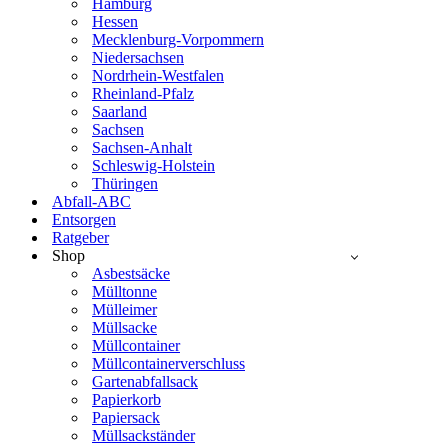
Hamburg
Hessen
Mecklenburg-Vorpommern
Niedersachsen
Nordrhein-Westfalen
Rheinland-Pfalz
Saarland
Sachsen
Sachsen-Anhalt
Schleswig-Holstein
Thüringen
Abfall-ABC
Entsorgen
Ratgeber
Shop
Asbestsäcke
Mülltonne
Mülleimer
Müllsacke
Müllcontainer
Müllcontainerverschluss
Gartenabfallsack
Papierkorb
Papiersack
Müllsackständer