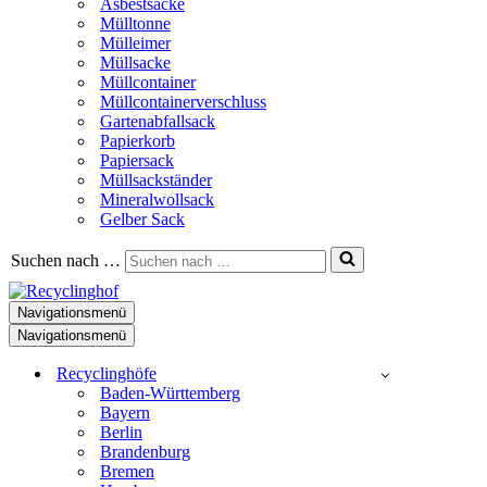
Asbestsäcke
Mülltonne
Mülleimer
Müllsacke
Müllcontainer
Müllcontainerverschluss
Gartenabfallsack
Papierkorb
Papiersack
Müllsackständer
Mineralwollsack
Gelber Sack
Suchen nach …
Navigationsmenü
Navigationsmenü
Recyclinghöfe
Baden-Württemberg
Bayern
Berlin
Brandenburg
Bremen