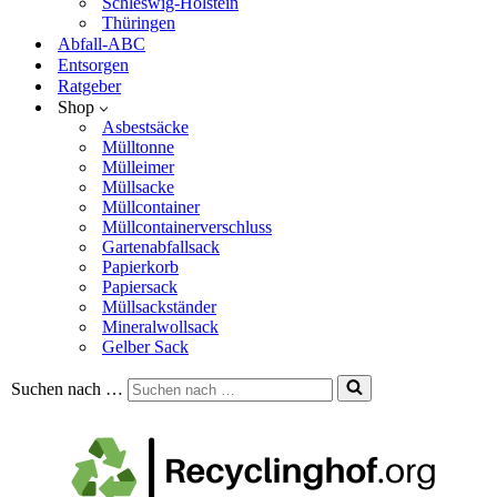
Schleswig-Holstein
Thüringen
Abfall-ABC
Entsorgen
Ratgeber
Shop
Asbestsäcke
Mülltonne
Mülleimer
Müllsacke
Müllcontainer
Müllcontainerverschluss
Gartenabfallsack
Papierkorb
Papiersack
Müllsackständer
Mineralwollsack
Gelber Sack
Suchen nach …