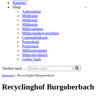
Ratgeber
Shop
Asbestsäcke
Mülltonne
Mülleimer
Müllsacke
Müllcontainer
Müllcontainerverschluss
Gartenabfallsack
Papierkorb
Papiersack
Müllsackständer
Mineralwollsack
Gelber Sack
Suchen nach …
Startseite
»
Recyclinghof Burgoberbach
Recyclinghof Burgoberbach