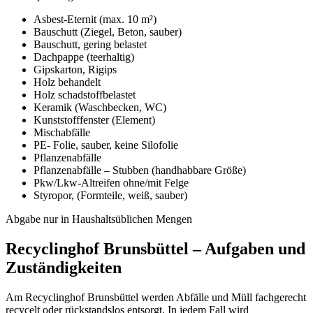
Asbest-
Eternit (max. 10 m²)
Bauschutt (Ziegel, Beton, sauber)
Bauschutt, gering belastet
Dachpappe (teerhaltig)
Gipskarton, Rigips
Holz behandelt
Holz schadstoffbelastet
Keramik (Waschbecken, WC)
Kunststofffenster (Element)
Mischabfälle
PE-
Folie, sauber, keine Silofolie
Pflanzenabfälle
Pflanzenabfälle –
Stubben (handhabbare Größe)
Pkw/Lkw-
Altreifen ohne/mit Felge
Styropor, (Formteile, weiß, sauber)
Abgabe nur in Haushaltsüblichen Mengen
Recyclinghof Brunsbüttel – Aufgaben und
Zuständigkeiten
Am Recyclinghof Brunsbüttel werden Abfälle und Müll fachgerecht
recycelt oder rückstandslos entsorgt. In jedem Fall wird