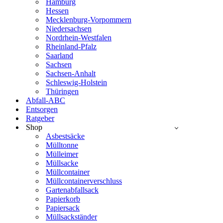
Hamburg
Hessen
Mecklenburg-Vorpommern
Niedersachsen
Nordrhein-Westfalen
Rheinland-Pfalz
Saarland
Sachsen
Sachsen-Anhalt
Schleswig-Holstein
Thüringen
Abfall-ABC
Entsorgen
Ratgeber
Shop
Asbestsäcke
Mülltonne
Mülleimer
Müllsacke
Müllcontainer
Müllcontainerverschluss
Gartenabfallsack
Papierkorb
Papiersack
Müllsackständer