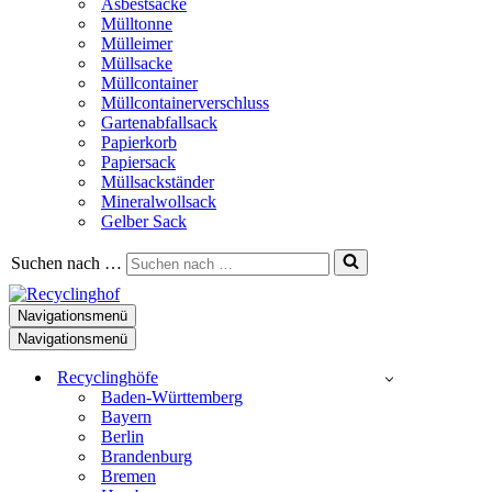
Asbestsäcke
Mülltonne
Mülleimer
Müllsacke
Müllcontainer
Müllcontainerverschluss
Gartenabfallsack
Papierkorb
Papiersack
Müllsackständer
Mineralwollsack
Gelber Sack
Suchen nach …
Navigationsmenü
Navigationsmenü
Recyclinghöfe
Baden-Württemberg
Bayern
Berlin
Brandenburg
Bremen