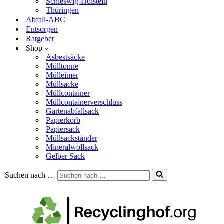
Schleswig-Holstein
Thüringen
Abfall-ABC
Entsorgen
Ratgeber
Shop
Asbestsäcke
Mülltonne
Mülleimer
Müllsacke
Müllcontainer
Müllcontainerverschluss
Gartenabfallsack
Papierkorb
Papiersack
Müllsackständer
Mineralwollsack
Gelber Sack
Suchen nach …