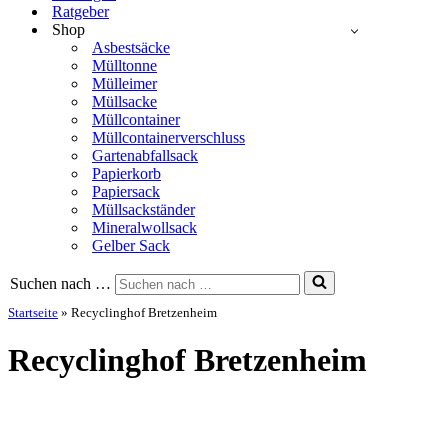
Ratgeber
Shop
Asbestsäcke
Mülltonne
Mülleimer
Müllsacke
Müllcontainer
Müllcontainerverschluss
Gartenabfallsack
Papierkorb
Papiersack
Müllsackständer
Mineralwollsack
Gelber Sack
Suchen nach …
Startseite
»
Recyclinghof Bretzenheim
Recyclinghof Bretzenheim