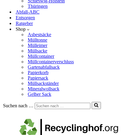
Schleswig-Holstein
Thüringen
Abfall-ABC
Entsorgen
Ratgeber
Shop
Asbestsäcke
Mülltonne
Mülleimer
Müllsacke
Müllcontainer
Müllcontainerverschluss
Gartenabfallsack
Papierkorb
Papiersack
Müllsackständer
Mineralwollsack
Gelber Sack
Suchen nach …