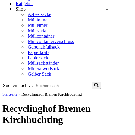
Ratgeber
Shop
Asbestsäcke
Mülltonne
Mülleimer
Müllsacke
Müllcontainer
Müllcontainerverschluss
Gartenabfallsack
Papierkorb
Papiersack
Müllsackständer
Mineralwollsack
Gelber Sack
Suchen nach …
Startseite
»
Recyclinghof Bremen Kirchhuchting
Recyclinghof Bremen
Kirchhuchting