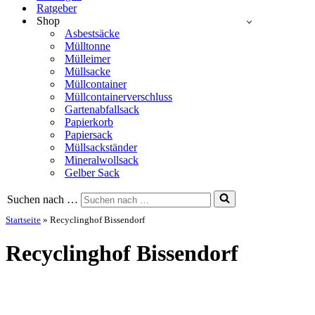
Ratgeber
Shop
Asbestsäcke
Mülltonne
Mülleimer
Müllsacke
Müllcontainer
Müllcontainerverschluss
Gartenabfallsack
Papierkorb
Papiersack
Müllsackständer
Mineralwollsack
Gelber Sack
Suchen nach …
Startseite
»
Recyclinghof Bissendorf
Recyclinghof Bissendorf