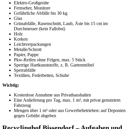
Elektro-Großgeräte
Fernseher, Monitore
Gefährliche Abfälle bis 30 kg
Glas
Grünabfälle, Rasenschnitt, Laub, Äste bis 15 cm im
Durchmesser (kein Fallobst)
Holz
Korken
Leichtverpackungen
Metalle/Schrott
Papier, Pappe
Pkw-Reifen ohne Felgen, max. 5 Stück
Sperrige Hartkunststoffe, z. B. Gartenmöbel
Sperrabfälle
Textilien, Federbetten, Schuhe
Wichtig:
Kostenlose Annahme aus Privathaushalten
Eine Anlieferung pro Tag, max. 1 m³, mit privat genutztem
Fahrzeug
Mengen über 1 m³ oder aus Gewerbebetrieben: auf Deponien
gegen Gebühr abgeben
Recyclinghof Bissendorf – Aufgaben und