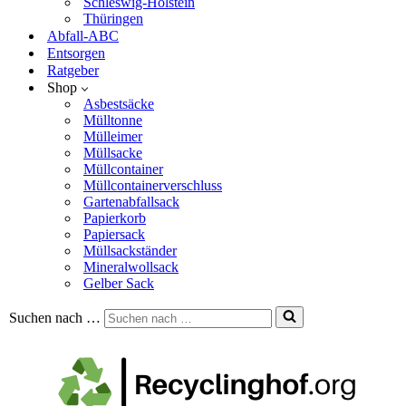
Schleswig-Holstein
Thüringen
Abfall-ABC
Entsorgen
Ratgeber
Shop
Asbestsäcke
Mülltonne
Mülleimer
Müllsacke
Müllcontainer
Müllcontainerverschluss
Gartenabfallsack
Papierkorb
Papiersack
Müllsackständer
Mineralwollsack
Gelber Sack
Suchen nach …